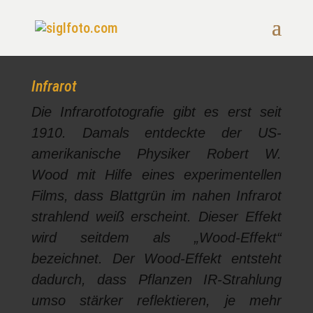
Infrarot
Die Infrarotfotografie gibt es erst seit
1910. Damals entdeckte der US-
amerikanische Physiker Robert W.
Wood mit Hilfe eines experimentellen
Films, dass Blattgrün im nahen Infrarot
strahlend weiß erscheint. Dieser Effekt
wird seitdem als „Wood-Effekt“
bezeichnet. Der Wood-Effekt entsteht
dadurch, dass Pflanzen IR-Strahlung
umso stärker reflektieren, je mehr